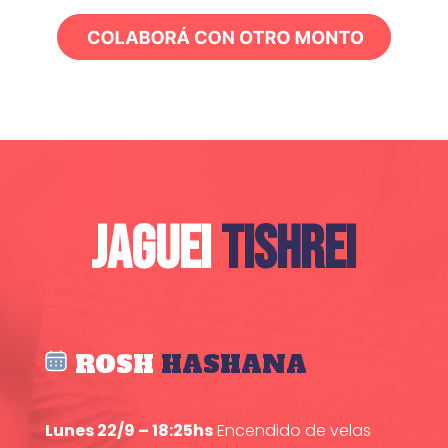
JAGUEI
TISHREI
ROSH
HASHANA
Lunes 22/9 – 18:25hs
Encendido de velas