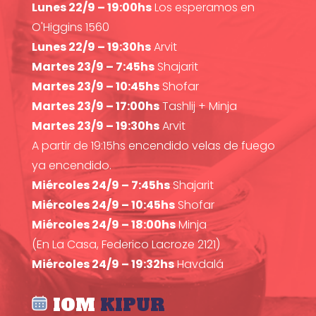
Lunes 22/9 – 19:00hs
Los esperamos en
O'Higgins 1560
Lunes 22/9 – 19:30hs
Arvit
Martes 23/9 – 7:45hs
Shajarit
Martes 23/9 – 10:45hs
Shofar
Martes 23/9 – 17:00hs
Tashlij + Minja
Martes 23/9 – 19:30hs
Arvit
A partir de 19:15hs encendido velas de fuego
ya encendido.
Miércoles 24/9 – 7:45hs
Shajarit
Miércoles 24/9 – 10:45hs
Shofar
Miércoles 24/9 – 18:00hs
Minja
(En La Casa, Federico Lacroze 2121)
Miércoles 24/9 – 19:32hs
Havdalá
IOM
KIPUR