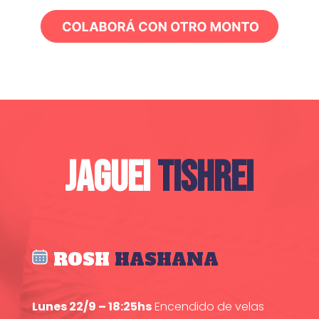
JAGUEI
TISHREI
ROSH
HASHANA
Lunes 22/9 – 18:25hs
Encendido de velas