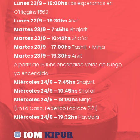
Lunes 22/9 – 19:00hs
Los esperamos en
O'Higgins 1560
Lunes 22/9 – 19:30hs
Arvit
Martes 23/9 – 7:45hs
Shajarit
Martes 23/9 – 10:45hs
Shofar
Martes 23/9 – 17:00hs
Tashlij + Minja
Martes 23/9 – 19:30hs
Arvit
A partir de 19:15hs encendido velas de fuego
ya encendido.
Miércoles 24/9 – 7:45hs
Shajarit
Miércoles 24/9 – 10:45hs
Shofar
Miércoles 24/9 – 18:00hs
Minja
(En La Casa, Federico Lacroze 2121)
Miércoles 24/9 – 19:32hs
Havdalá
IOM
KIPUR