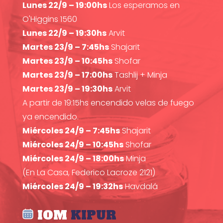
Lunes 22/9 – 19:00hs
Los esperamos en
O'Higgins 1560
Lunes 22/9 – 19:30hs
Arvit
Martes 23/9 – 7:45hs
Shajarit
Martes 23/9 – 10:45hs
Shofar
Martes 23/9 – 17:00hs
Tashlij + Minja
Martes 23/9 – 19:30hs
Arvit
A partir de 19:15hs encendido velas de fuego
ya encendido.
Miércoles 24/9 – 7:45hs
Shajarit
Miércoles 24/9 – 10:45hs
Shofar
Miércoles 24/9 – 18:00hs
Minja
(En La Casa, Federico Lacroze 2121)
Miércoles 24/9 – 19:32hs
Havdalá
IOM
KIPUR