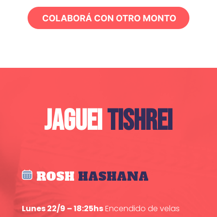
JAGUEI
TISHREI
ROSH
HASHANA
Lunes 22/9 – 18:25hs
Encendido de velas