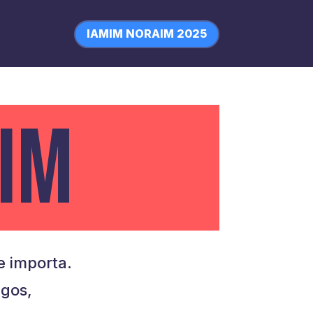
IAMIM NORAIM 2025
IM
 importa.
igos,