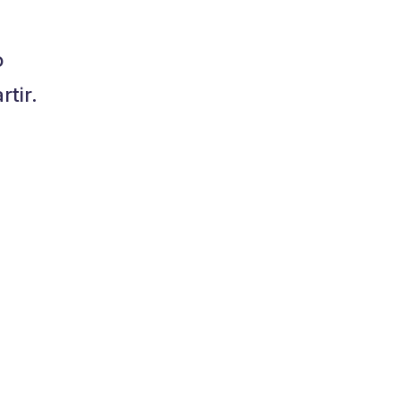
o
tir.