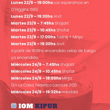
Lunes 22/9 – 19:00hs
Los esperamos en
O'Higgins 1560
Lunes 22/9 – 19:30hs
Arvit
Martes 23/9 – 7:45hs
Shajarit
Martes 23/9 – 10:45hs
Shofar
Martes 23/9 – 17:00hs
Tashlij + Minja
Martes 23/9 – 19:30hs
Arvit
A partir de 19:15hs encendido velas de fuego
ya encendido.
Miércoles 24/9 – 7:45hs
Shajarit
Miércoles 24/9 – 10:45hs
Shofar
Miércoles 24/9 – 18:00hs
Minja
(En La Casa, Federico Lacroze 2121)
Miércoles 24/9 – 19:32hs
Havdalá
IOM
KIPUR