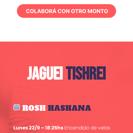
JAGUEI
TISHREI
ROSH
HASHANA
Lunes 22/9 – 18:25hs
Encendido de velas