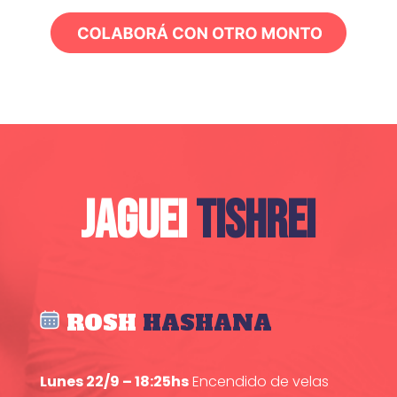
JAGUEI
TISHREI
ROSH
HASHANA
Lunes 22/9 – 18:25hs
Encendido de velas