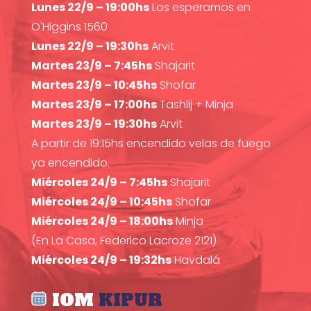
Lunes 22/9 – 19:00hs
Los esperamos en
O'Higgins 1560
Lunes 22/9 – 19:30hs
Arvit
Martes 23/9 – 7:45hs
Shajarit
Martes 23/9 – 10:45hs
Shofar
Martes 23/9 – 17:00hs
Tashlij + Minja
Martes 23/9 – 19:30hs
Arvit
A partir de 19:15hs encendido velas de fuego
ya encendido.
Miércoles 24/9 – 7:45hs
Shajarit
Miércoles 24/9 – 10:45hs
Shofar
Miércoles 24/9 – 18:00hs
Minja
(En La Casa, Federico Lacroze 2121)
Miércoles 24/9 – 19:32hs
Havdalá
IOM
KIPUR