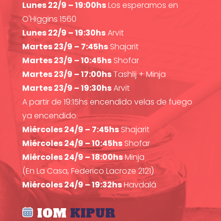
Lunes 22/9 – 19:00hs
Los esperamos en
O'Higgins 1560
Lunes 22/9 – 19:30hs
Arvit
Martes 23/9 – 7:45hs
Shajarit
Martes 23/9 – 10:45hs
Shofar
Martes 23/9 – 17:00hs
Tashlij + Minja
Martes 23/9 – 19:30hs
Arvit
A partir de 19:15hs encendido velas de fuego
ya encendido.
Miércoles 24/9 – 7:45hs
Shajarit
Miércoles 24/9 – 10:45hs
Shofar
Miércoles 24/9 – 18:00hs
Minja
(En La Casa, Federico Lacroze 2121)
Miércoles 24/9 – 19:32hs
Havdalá
IOM
KIPUR