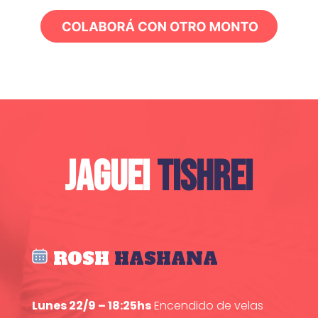
JAGUEI
TISHREI
ROSH
HASHANA
Lunes 22/9 – 18:25hs
Encendido de velas