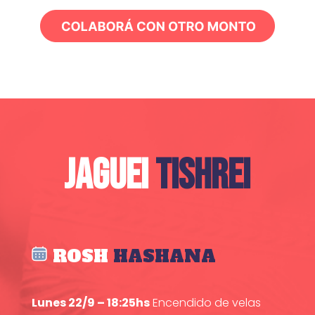
JAGUEI
TISHREI
ROSH
HASHANA
Lunes 22/9 – 18:25hs
Encendido de velas