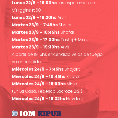
Lunes 22/9 – 19:00hs
Los esperamos en
O'Higgins 1560
Lunes 22/9 – 19:30hs
Arvit
Martes 23/9 – 7:45hs
Shajarit
Martes 23/9 – 10:45hs
Shofar
Martes 23/9 – 17:00hs
Tashlij + Minja
Martes 23/9 – 19:30hs
Arvit
A partir de 19:15hs encendido velas de fuego
ya encendido.
Miércoles 24/9 – 7:45hs
Shajarit
Miércoles 24/9 – 10:45hs
Shofar
Miércoles 24/9 – 18:00hs
Minja
(En La Casa, Federico Lacroze 2121)
Miércoles 24/9 – 19:32hs
Havdalá
IOM
KIPUR