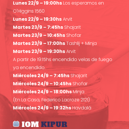
Lunes 22/9 – 19:00hs
Los esperamos en
O'Higgins 1560
Lunes 22/9 – 19:30hs
Arvit
Martes 23/9 – 7:45hs
Shajarit
Martes 23/9 – 10:45hs
Shofar
Martes 23/9 – 17:00hs
Tashlij + Minja
Martes 23/9 – 19:30hs
Arvit
A partir de 19:15hs encendido velas de fuego
ya encendido.
Miércoles 24/9 – 7:45hs
Shajarit
Miércoles 24/9 – 10:45hs
Shofar
Miércoles 24/9 – 18:00hs
Minja
(En La Casa, Federico Lacroze 2121)
Miércoles 24/9 – 19:32hs
Havdalá
IOM
KIPUR