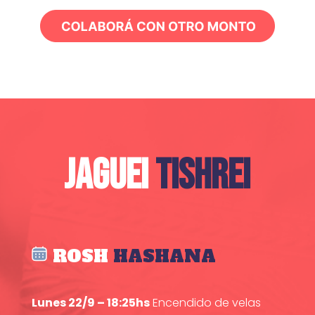
JAGUEI
TISHREI
ROSH
HASHANA
Lunes 22/9 – 18:25hs
Encendido de velas