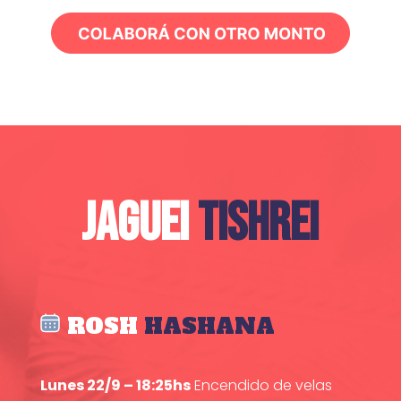
JAGUEI
TISHREI
ROSH
HASHANA
Lunes 22/9 – 18:25hs
Encendido de velas