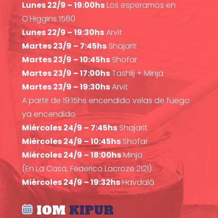
Lunes 22/9 – 19:00hs
Los esperamos en
O'Higgins 1560
Lunes 22/9 – 19:30hs
Arvit
Martes 23/9 – 7:45hs
Shajarit
Martes 23/9 – 10:45hs
Shofar
Martes 23/9 – 17:00hs
Tashlij + Minja
Martes 23/9 – 19:30hs
Arvit
A partir de 19:15hs encendido velas de fuego
ya encendido.
Miércoles 24/9 – 7:45hs
Shajarit
Miércoles 24/9 – 10:45hs
Shofar
Miércoles 24/9 – 18:00hs
Minja
(En La Casa, Federico Lacroze 2121)
Miércoles 24/9 – 19:32hs
Havdalá
IOM
KIPUR