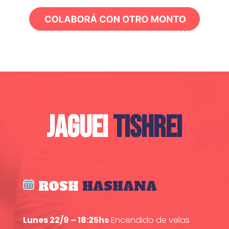
JAGUEI
TISHREI
ROSH
HASHANA
Lunes 22/9 – 18:25hs
Encendido de velas