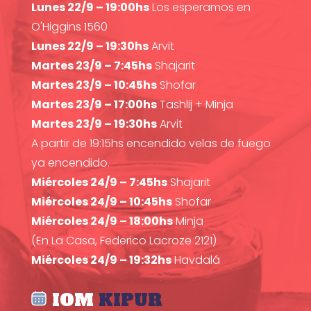
Lunes 22/9 – 19:00hs
Los esperamos en
O'Higgins 1560
Lunes 22/9 – 19:30hs
Arvit
Martes 23/9 – 7:45hs
Shajarit
Martes 23/9 – 10:45hs
Shofar
Martes 23/9 – 17:00hs
Tashlij + Minja
Martes 23/9 – 19:30hs
Arvit
A partir de 19:15hs encendido velas de fuego
ya encendido.
Miércoles 24/9 – 7:45hs
Shajarit
Miércoles 24/9 – 10:45hs
Shofar
Miércoles 24/9 – 18:00hs
Minja
(En La Casa, Federico Lacroze 2121)
Miércoles 24/9 – 19:32hs
Havdalá
IOM
KIPUR