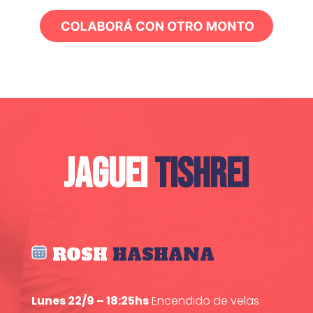
JAGUEI
TISHREI
ROSH
HASHANA
Lunes 22/9 – 18:25hs
Encendido de velas