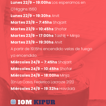
Lunes 22/9 – 19:00hs
Los esperamos en
O'Higgins 1560
Lunes 22/9 – 19:30hs
Arvit
Martes 23/9 – 7:45hs
Shajarit
Martes 23/9 – 10:45hs
Shofar
Martes 23/9 – 17:00hs
Tashlij + Minja
Martes 23/9 – 19:30hs
Arvit
A partir de 19:15hs encendido velas de fuego
ya encendido.
Miércoles 24/9 – 7:45hs
Shajarit
Miércoles 24/9 – 10:45hs
Shofar
Miércoles 24/9 – 18:00hs
Minja
(En La Casa, Federico Lacroze 2121)
Miércoles 24/9 – 19:32hs
Havdalá
IOM
KIPUR