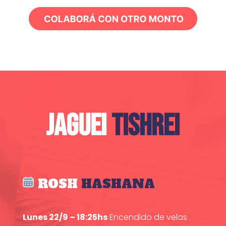
JAGUEI
TISHREI
ROSH
HASHANA
Lunes 22/9 – 18:25hs
Encendido de velas