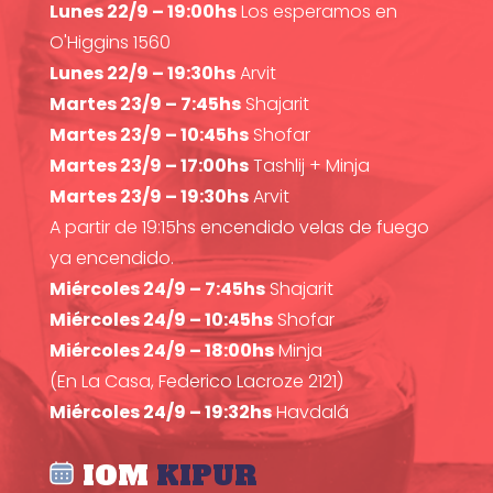
Lunes 22/9 – 19:00hs
Los esperamos en
O'Higgins 1560
Lunes 22/9 – 19:30hs
Arvit
Martes 23/9 – 7:45hs
Shajarit
Martes 23/9 – 10:45hs
Shofar
Martes 23/9 – 17:00hs
Tashlij + Minja
Martes 23/9 – 19:30hs
Arvit
A partir de 19:15hs encendido velas de fuego
ya encendido.
Miércoles 24/9 – 7:45hs
Shajarit
Miércoles 24/9 – 10:45hs
Shofar
Miércoles 24/9 – 18:00hs
Minja
(En La Casa, Federico Lacroze 2121)
Miércoles 24/9 – 19:32hs
Havdalá
IOM
KIPUR