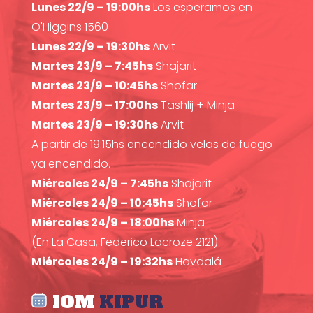
Lunes 22/9 – 19:00hs
Los esperamos en
O'Higgins 1560
Lunes 22/9 – 19:30hs
Arvit
Martes 23/9 – 7:45hs
Shajarit
Martes 23/9 – 10:45hs
Shofar
Martes 23/9 – 17:00hs
Tashlij + Minja
Martes 23/9 – 19:30hs
Arvit
A partir de 19:15hs encendido velas de fuego
ya encendido.
Miércoles 24/9 – 7:45hs
Shajarit
Miércoles 24/9 – 10:45hs
Shofar
Miércoles 24/9 – 18:00hs
Minja
(En La Casa, Federico Lacroze 2121)
Miércoles 24/9 – 19:32hs
Havdalá
IOM
KIPUR