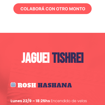
JAGUEI
TISHREI
ROSH
HASHANA
Lunes 22/9 – 18:25hs
Encendido de velas