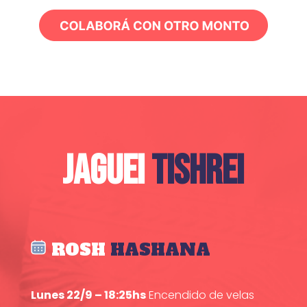
JAGUEI
TISHREI
ROSH
HASHANA
Lunes 22/9 – 18:25hs
Encendido de velas