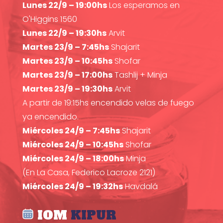
Lunes 22/9 – 19:00hs
Los esperamos en
O'Higgins 1560
Lunes 22/9 – 19:30hs
Arvit
Martes 23/9 – 7:45hs
Shajarit
Martes 23/9 – 10:45hs
Shofar
Martes 23/9 – 17:00hs
Tashlij + Minja
Martes 23/9 – 19:30hs
Arvit
A partir de 19:15hs encendido velas de fuego
ya encendido.
Miércoles 24/9 – 7:45hs
Shajarit
Miércoles 24/9 – 10:45hs
Shofar
Miércoles 24/9 – 18:00hs
Minja
(En La Casa, Federico Lacroze 2121)
Miércoles 24/9 – 19:32hs
Havdalá
IOM
KIPUR