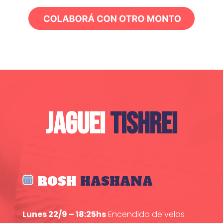
JAGUEI
TISHREI
ROSH
HASHANA
Lunes 22/9 – 18:25hs
Encendido de velas