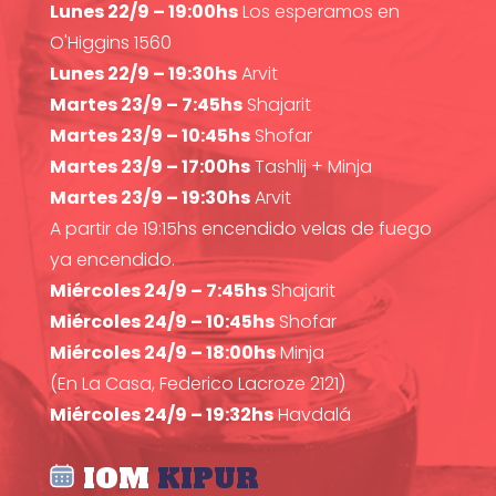
Lunes 22/9 – 19:00hs
Los esperamos en
O'Higgins 1560
Lunes 22/9 – 19:30hs
Arvit
Martes 23/9 – 7:45hs
Shajarit
Martes 23/9 – 10:45hs
Shofar
Martes 23/9 – 17:00hs
Tashlij + Minja
Martes 23/9 – 19:30hs
Arvit
A partir de 19:15hs encendido velas de fuego
ya encendido.
Miércoles 24/9 – 7:45hs
Shajarit
Miércoles 24/9 – 10:45hs
Shofar
Miércoles 24/9 – 18:00hs
Minja
(En La Casa, Federico Lacroze 2121)
Miércoles 24/9 – 19:32hs
Havdalá
IOM
KIPUR