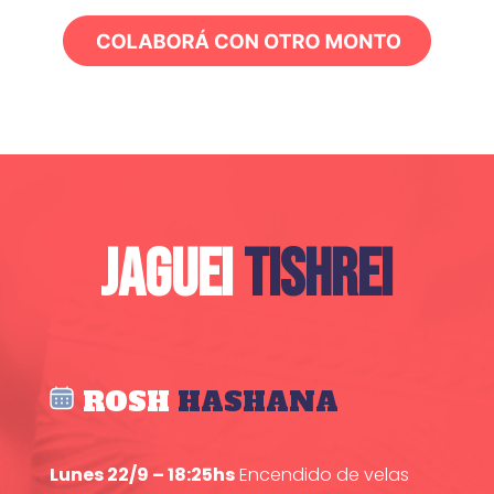
JAGUEI
TISHREI
ROSH
HASHANA
Lunes 22/9 – 18:25hs
Encendido de velas