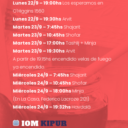
Lunes 22/9 – 19:00hs
Los esperamos en
O'Higgins 1560
Lunes 22/9 – 19:30hs
Arvit
Martes 23/9 – 7:45hs
Shajarit
Martes 23/9 – 10:45hs
Shofar
Martes 23/9 – 17:00hs
Tashlij + Minja
Martes 23/9 – 19:30hs
Arvit
A partir de 19:15hs encendido velas de fuego
ya encendido.
Miércoles 24/9 – 7:45hs
Shajarit
Miércoles 24/9 – 10:45hs
Shofar
Miércoles 24/9 – 18:00hs
Minja
(En La Casa, Federico Lacroze 2121)
Miércoles 24/9 – 19:32hs
Havdalá
IOM
KIPUR