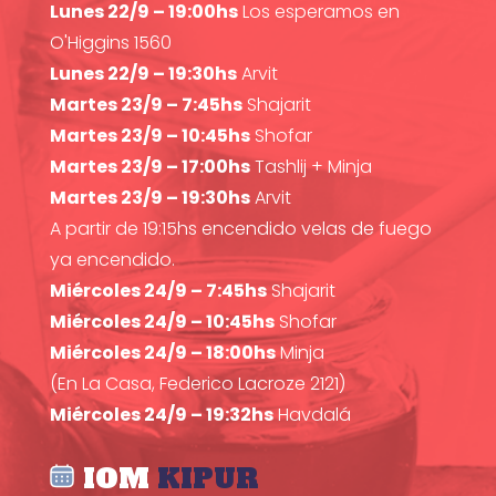
Lunes 22/9 – 19:00hs
Los esperamos en
O'Higgins 1560
Lunes 22/9 – 19:30hs
Arvit
Martes 23/9 – 7:45hs
Shajarit
Martes 23/9 – 10:45hs
Shofar
Martes 23/9 – 17:00hs
Tashlij + Minja
Martes 23/9 – 19:30hs
Arvit
A partir de 19:15hs encendido velas de fuego
ya encendido.
Miércoles 24/9 – 7:45hs
Shajarit
Miércoles 24/9 – 10:45hs
Shofar
Miércoles 24/9 – 18:00hs
Minja
(En La Casa, Federico Lacroze 2121)
Miércoles 24/9 – 19:32hs
Havdalá
IOM
KIPUR