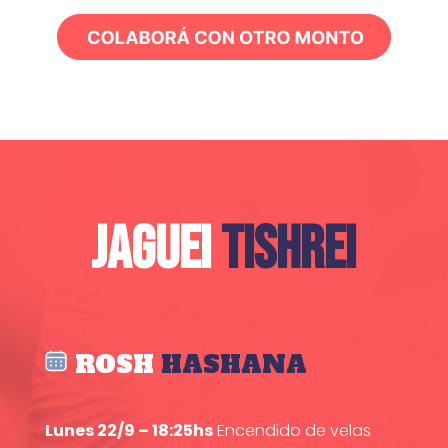
JAGUEI
TISHREI
ROSH
HASHANA
Lunes 22/9 – 18:25hs
Encendido de velas