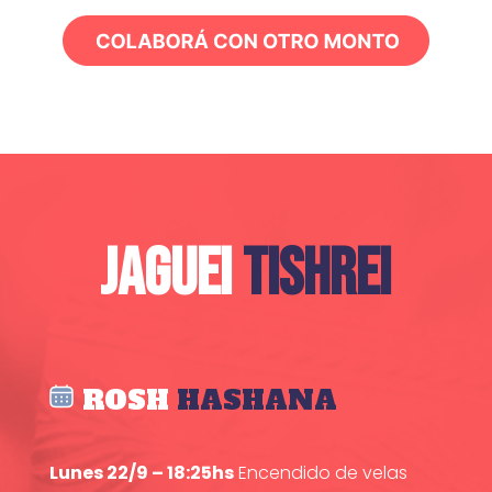
JAGUEI
TISHREI
ROSH
HASHANA
Lunes 22/9 – 18:25hs
Encendido de velas