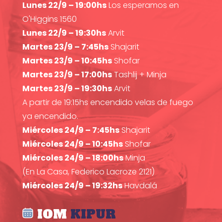
Lunes 22/9 – 19:00hs
Los esperamos en
O'Higgins 1560
Lunes 22/9 – 19:30hs
Arvit
Martes 23/9 – 7:45hs
Shajarit
Martes 23/9 – 10:45hs
Shofar
Martes 23/9 – 17:00hs
Tashlij + Minja
Martes 23/9 – 19:30hs
Arvit
A partir de 19:15hs encendido velas de fuego
ya encendido.
Miércoles 24/9 – 7:45hs
Shajarit
Miércoles 24/9 – 10:45hs
Shofar
Miércoles 24/9 – 18:00hs
Minja
(En La Casa, Federico Lacroze 2121)
Miércoles 24/9 – 19:32hs
Havdalá
IOM
KIPUR