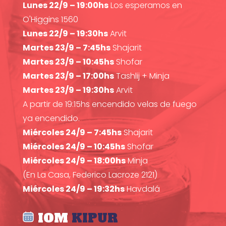
Lunes 22/9 – 19:00hs
Los esperamos en
O'Higgins 1560
Lunes 22/9 – 19:30hs
Arvit
Martes 23/9 – 7:45hs
Shajarit
Martes 23/9 – 10:45hs
Shofar
Martes 23/9 – 17:00hs
Tashlij + Minja
Martes 23/9 – 19:30hs
Arvit
A partir de 19:15hs encendido velas de fuego
ya encendido.
Miércoles 24/9 – 7:45hs
Shajarit
Miércoles 24/9 – 10:45hs
Shofar
Miércoles 24/9 – 18:00hs
Minja
(En La Casa, Federico Lacroze 2121)
Miércoles 24/9 – 19:32hs
Havdalá
IOM
KIPUR