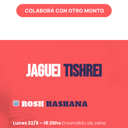
JAGUEI
TISHREI
ROSH
HASHANA
Lunes 22/9 – 18:25hs
Encendido de velas