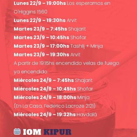
Lunes 22/9 – 19:00hs
Los esperamos en
O'Higgins 1560
Lunes 22/9 – 19:30hs
Arvit
Martes 23/9 – 7:45hs
Shajarit
Martes 23/9 – 10:45hs
Shofar
Martes 23/9 – 17:00hs
Tashlij + Minja
Martes 23/9 – 19:30hs
Arvit
A partir de 19:15hs encendido velas de fuego
ya encendido.
Miércoles 24/9 – 7:45hs
Shajarit
Miércoles 24/9 – 10:45hs
Shofar
Miércoles 24/9 – 18:00hs
Minja
(En La Casa, Federico Lacroze 2121)
Miércoles 24/9 – 19:32hs
Havdalá
IOM
KIPUR