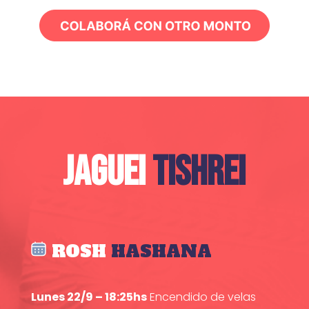
JAGUEI
TISHREI
ROSH
HASHANA
Lunes 22/9 – 18:25hs
Encendido de velas