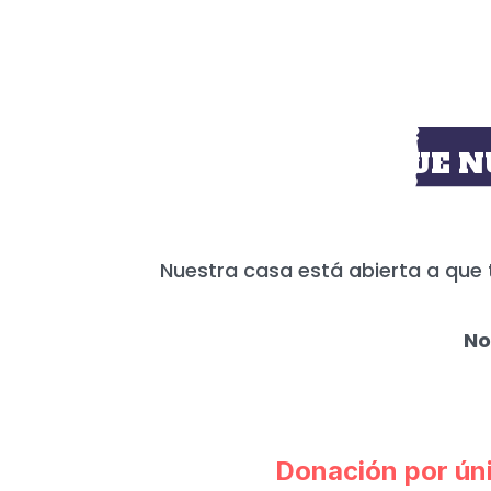
HOY MÁS QUE N
Nuestra casa está abierta a que 
No
Donación por ún