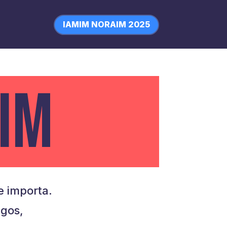
IAMIM NORAIM 2025
IM
 importa.
igos,