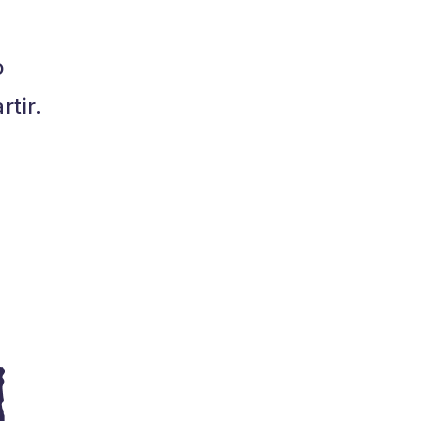
o
tir.