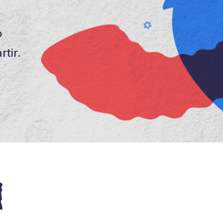
o
tir.