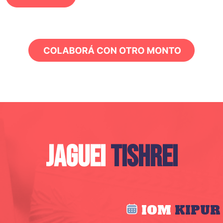
JAGUEI
TISHREI
IOM
KIPUR