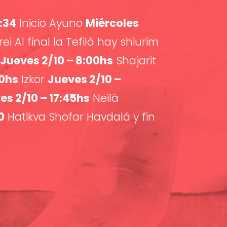
8:34
Inicio Ayuno
Miércoles
ei Al final la Tefilà hay shiurim
Jueves 2/10 – 8:00hs
Shajarit
00hs
Izkor
Jueves 2/10 –
es 2/10 – 17:45hs
Neilá
0
Hatikva Shofar Havdalá y fin