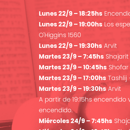
Lunes 22/9 – 18:25hs
Encendid
Lunes 22/9 – 19:00hs
Los esp
O'Higgins 1560
Lunes 22/9 – 19:30hs
Arvit
Martes 23/9 – 7:45hs
Shajarit
Martes 23/9 – 10:45hs
Shofar
Martes 23/9 – 17:00hs
Tashlij
Martes 23/9 – 19:30hs
Arvit
A partir de 19:15hs encendido
encendido.
Miércoles 24/9 – 7:45hs
Shaja