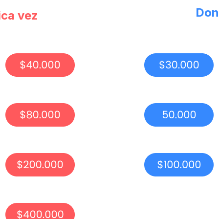
Don
ica vez