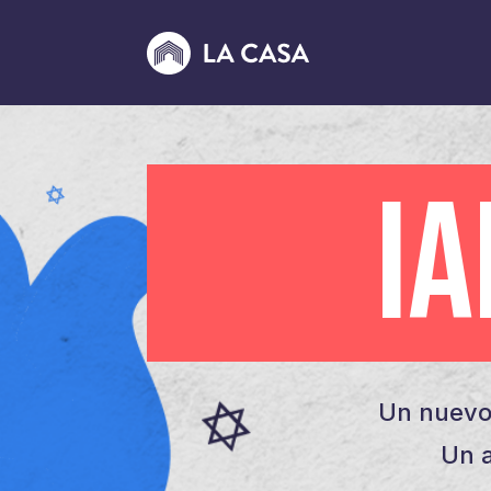
I
Un nuevo
Un a