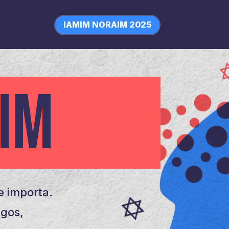
IAMIM NORAIM 2025
IM
 importa.
igos,