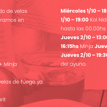
Miércoles 1/10 – 1
o de velas
1/10 – 19:00
Kol Nidr
eramos en
hasta las 00.00hs
Jueves 2/10 – 13:
16:15hs
Minja
Juev
Jueves 2/10 – 19:3
del ayuno.
 + Minja
 velas de fuego ya
rit