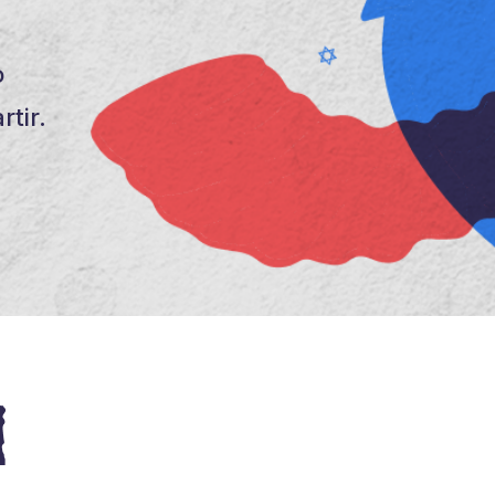
o
tir.