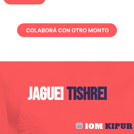
JAGUEI
TISHREI
IOM
KIPUR