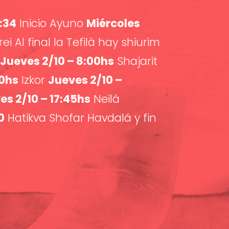
8:34
Inicio Ayuno
Miércoles
ei Al final la Tefilà hay shiurim
Jueves 2/10 – 8:00hs
Shajarit
00hs
Izkor
Jueves 2/10 –
es 2/10 – 17:45hs
Neilá
0
Hatikva Shofar Havdalá y fin