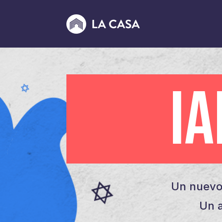
I
Un nuevo
Un a