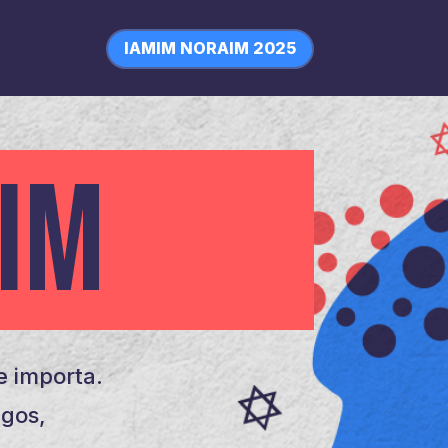
IAMIM NORAIM 2025
IM
 importa.
igos,