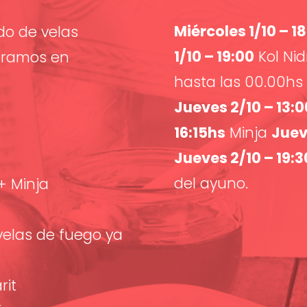
Miércoles 1/10 – 1
o de velas
1/10 – 19:00
Kol Nidr
eramos en
hasta las 00.00hs
Jueves 2/10 – 13:
16:15hs
Minja
Juev
Jueves 2/10 – 19:3
del ayuno.
 + Minja
 velas de fuego ya
rit