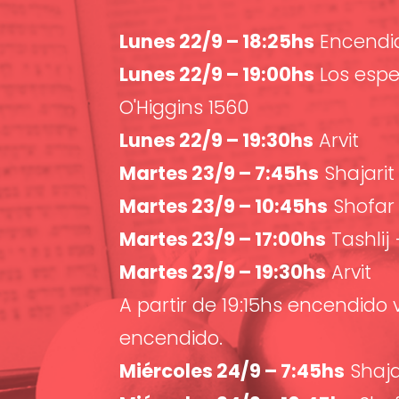
Lunes 22/9 – 18:25hs
Encendid
Lunes 22/9 – 19:00hs
Los esp
O'Higgins 1560
Lunes 22/9 – 19:30hs
Arvit
Martes 23/9 – 7:45hs
Shajarit
Martes 23/9 – 10:45hs
Shofar
Martes 23/9 – 17:00hs
Tashlij
Martes 23/9 – 19:30hs
Arvit
A partir de 19:15hs encendido
encendido.
Miércoles 24/9 – 7:45hs
Shaja