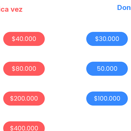
Don
ica vez