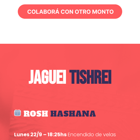
JAGUEI
TISHREI
ROSH
HASHANA
Lunes 22/9 – 18:25hs
Encendido de velas