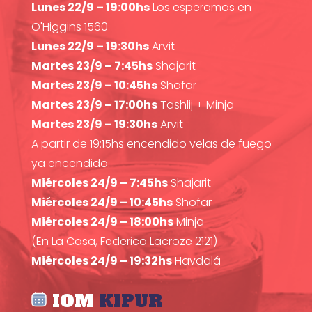
Lunes 22/9 – 19:00hs
Los esperamos en
O'Higgins 1560
Lunes 22/9 – 19:30hs
Arvit
Martes 23/9 – 7:45hs
Shajarit
Martes 23/9 – 10:45hs
Shofar
Martes 23/9 – 17:00hs
Tashlij + Minja
Martes 23/9 – 19:30hs
Arvit
A partir de 19:15hs encendido velas de fuego
ya encendido.
Miércoles 24/9 – 7:45hs
Shajarit
Miércoles 24/9 – 10:45hs
Shofar
Miércoles 24/9 – 18:00hs
Minja
(En La Casa, Federico Lacroze 2121)
Miércoles 24/9 – 19:32hs
Havdalá
IOM
KIPUR