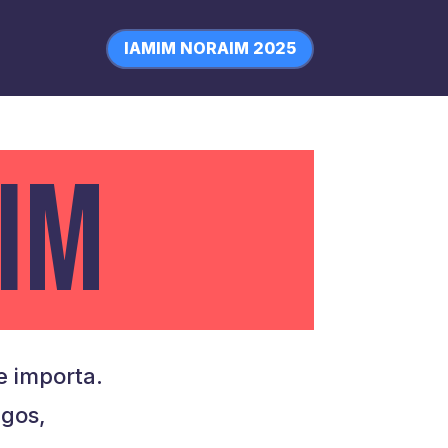
IAMIM NORAIM 2025
IM
 importa.
igos,