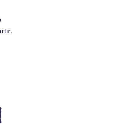
o
tir.