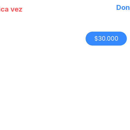
Don
ica vez