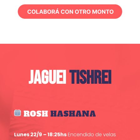
JAGUEI
TISHREI
ROSH
HASHANA
Lunes 22/9 – 18:25hs
Encendido de velas