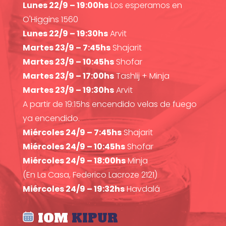
Lunes 22/9 – 19:00hs
Los esperamos en
O'Higgins 1560
Lunes 22/9 – 19:30hs
Arvit
Martes 23/9 – 7:45hs
Shajarit
Martes 23/9 – 10:45hs
Shofar
Martes 23/9 – 17:00hs
Tashlij + Minja
Martes 23/9 – 19:30hs
Arvit
A partir de 19:15hs encendido velas de fuego
ya encendido.
Miércoles 24/9 – 7:45hs
Shajarit
Miércoles 24/9 – 10:45hs
Shofar
Miércoles 24/9 – 18:00hs
Minja
(En La Casa, Federico Lacroze 2121)
Miércoles 24/9 – 19:32hs
Havdalá
IOM
KIPUR