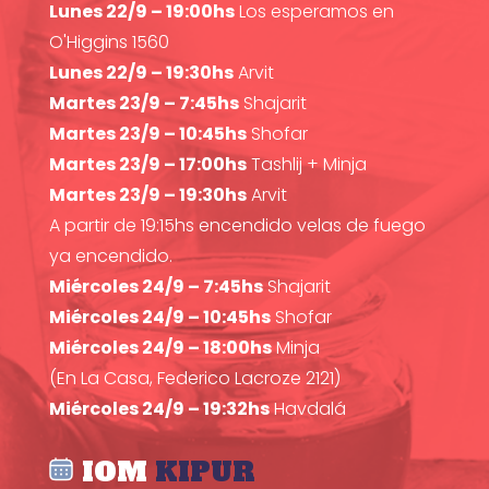
Lunes 22/9 – 19:00hs
Los esperamos en
O'Higgins 1560
Lunes 22/9 – 19:30hs
Arvit
Martes 23/9 – 7:45hs
Shajarit
Martes 23/9 – 10:45hs
Shofar
Martes 23/9 – 17:00hs
Tashlij + Minja
Martes 23/9 – 19:30hs
Arvit
A partir de 19:15hs encendido velas de fuego
ya encendido.
Miércoles 24/9 – 7:45hs
Shajarit
Miércoles 24/9 – 10:45hs
Shofar
Miércoles 24/9 – 18:00hs
Minja
(En La Casa, Federico Lacroze 2121)
Miércoles 24/9 – 19:32hs
Havdalá
IOM
KIPUR