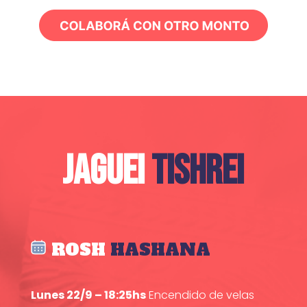
JAGUEI
TISHREI
ROSH
HASHANA
Lunes 22/9 – 18:25hs
Encendido de velas