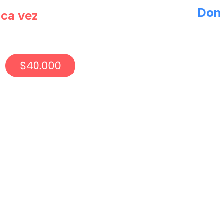
Don
ica vez