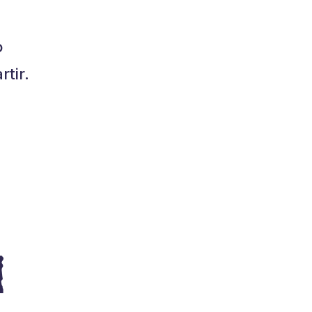
o
tir.