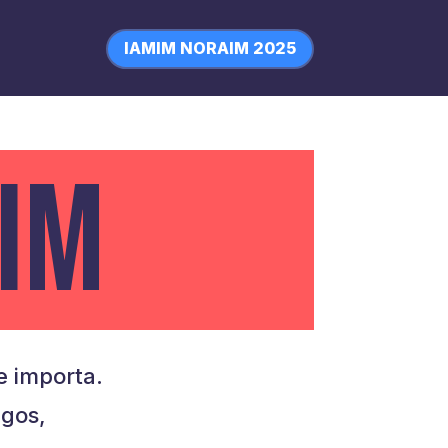
IAMIM NORAIM 2025
IM
 importa.
igos,