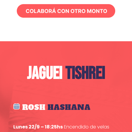
JAGUEI
TISHREI
ROSH
HASHANA
Lunes 22/9 – 18:25hs
Encendido de velas