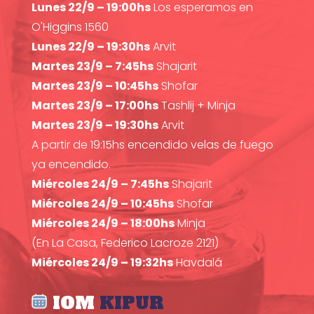
Lunes 22/9 – 19:00hs
Los esperamos en
O'Higgins 1560
Lunes 22/9 – 19:30hs
Arvit
Martes 23/9 – 7:45hs
Shajarit
Martes 23/9 – 10:45hs
Shofar
Martes 23/9 – 17:00hs
Tashlij + Minja
Martes 23/9 – 19:30hs
Arvit
A partir de 19:15hs encendido velas de fuego
ya encendido.
Miércoles 24/9 – 7:45hs
Shajarit
Miércoles 24/9 – 10:45hs
Shofar
Miércoles 24/9 – 18:00hs
Minja
(En La Casa, Federico Lacroze 2121)
Miércoles 24/9 – 19:32hs
Havdalá
IOM
KIPUR