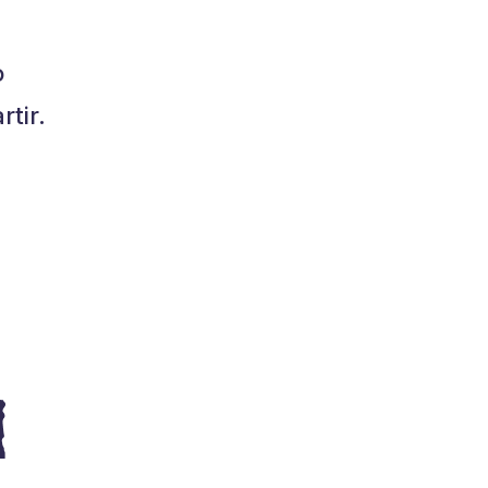
o
tir.