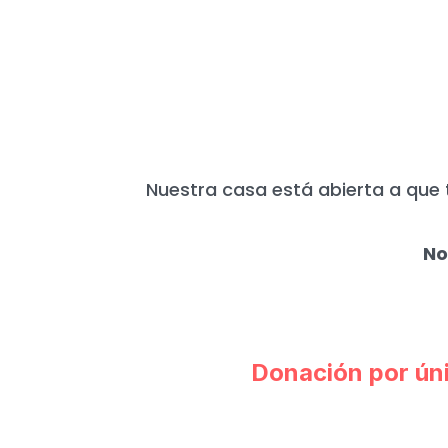
HOY MÁS QUE N
Nuestra casa está abierta a que 
No
Donación por ún