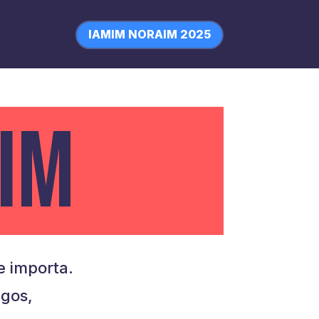
IAMIM NORAIM 2025
IM
 importa.
igos,