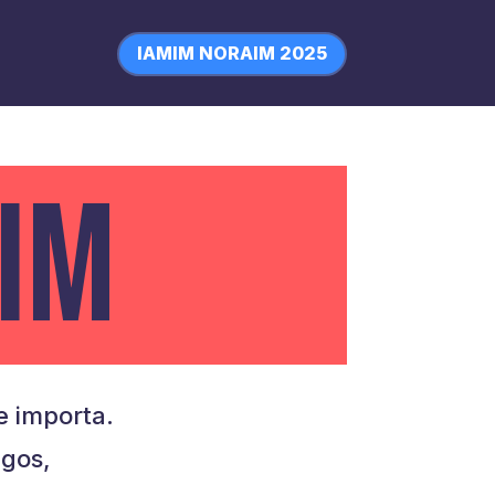
IAMIM NORAIM 2025
IM
 importa.
igos,