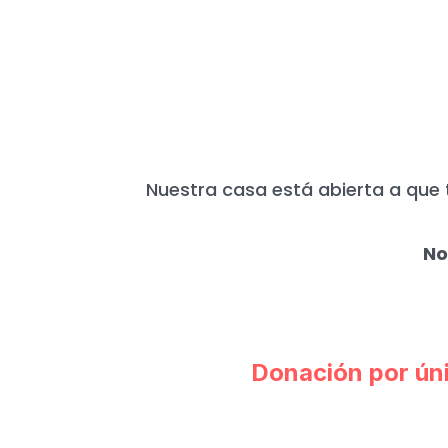
HOY MÁS QUE N
Nuestra casa está abierta a que 
No
Donación por ún