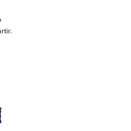
o
tir.