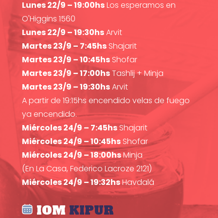
Lunes 22/9 – 19:00hs
Los esperamos en
O'Higgins 1560
Lunes 22/9 – 19:30hs
Arvit
Martes 23/9 – 7:45hs
Shajarit
Martes 23/9 – 10:45hs
Shofar
Martes 23/9 – 17:00hs
Tashlij + Minja
Martes 23/9 – 19:30hs
Arvit
A partir de 19:15hs encendido velas de fuego
ya encendido.
Miércoles 24/9 – 7:45hs
Shajarit
Miércoles 24/9 – 10:45hs
Shofar
Miércoles 24/9 – 18:00hs
Minja
(En La Casa, Federico Lacroze 2121)
Miércoles 24/9 – 19:32hs
Havdalá
IOM
KIPUR