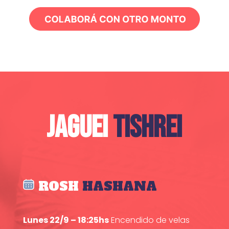
JAGUEI
TISHREI
ROSH
HASHANA
Lunes 22/9 – 18:25hs
Encendido de velas