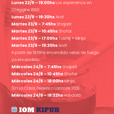
Lunes 22/9 – 19:00hs
Los esperamos en
O'Higgins 1560
Lunes 22/9 – 19:30hs
Arvit
Martes 23/9 – 7:45hs
Shajarit
Martes 23/9 – 10:45hs
Shofar
Martes 23/9 – 17:00hs
Tashlij + Minja
Martes 23/9 – 19:30hs
Arvit
A partir de 19:15hs encendido velas de fuego
ya encendido.
Miércoles 24/9 – 7:45hs
Shajarit
Miércoles 24/9 – 10:45hs
Shofar
Miércoles 24/9 – 18:00hs
Minja
(En La Casa, Federico Lacroze 2121)
Miércoles 24/9 – 19:32hs
Havdalá
IOM
KIPUR