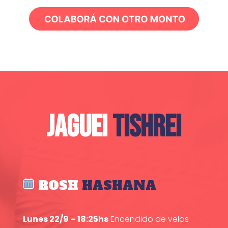
JAGUEI
TISHREI
ROSH
HASHANA
Lunes 22/9 – 18:25hs
Encendido de velas