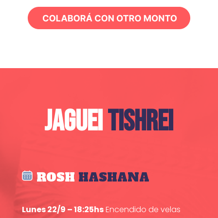
JAGUEI
TISHREI
ROSH
HASHANA
Lunes 22/9 – 18:25hs
Encendido de velas