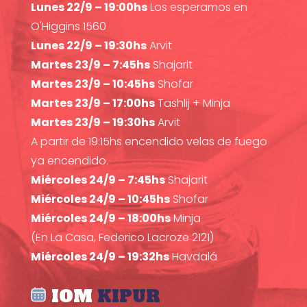
Lunes 22/9 – 19:00hs
Los esperamos en
O'Higgins 1560
Lunes 22/9 – 19:30hs
Arvit
Martes 23/9 – 7:45hs
Shajarit
Martes 23/9 – 10:45hs
Shofar
Martes 23/9 – 17:00hs
Tashlij + Minja
Martes 23/9 – 19:30hs
Arvit
A partir de 19:15hs encendido velas de fuego
ya encendido.
Miércoles 24/9 – 7:45hs
Shajarit
Miércoles 24/9 – 10:45hs
Shofar
Miércoles 24/9 – 18:00hs
Minja
(En La Casa, Federico Lacroze 2121)
Miércoles 24/9 – 19:32hs
Havdalá
IOM
KIPUR