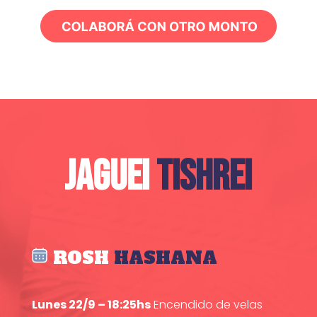
JAGUEI
TISHREI
ROSH
HASHANA
Lunes 22/9 – 18:25hs
Encendido de velas