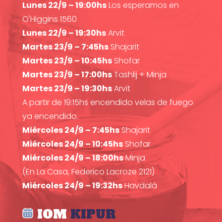
Lunes 22/9 – 19:00hs
Los esperamos en
O'Higgins 1560
Lunes 22/9 – 19:30hs
Arvit
Martes 23/9 – 7:45hs
Shajarit
Martes 23/9 – 10:45hs
Shofar
Martes 23/9 – 17:00hs
Tashlij + Minja
Martes 23/9 – 19:30hs
Arvit
A partir de 19:15hs encendido velas de fuego
ya encendido.
Miércoles 24/9 – 7:45hs
Shajarit
Miércoles 24/9 – 10:45hs
Shofar
Miércoles 24/9 – 18:00hs
Minja
(En La Casa, Federico Lacroze 2121)
Miércoles 24/9 – 19:32hs
Havdalá
IOM
KIPUR