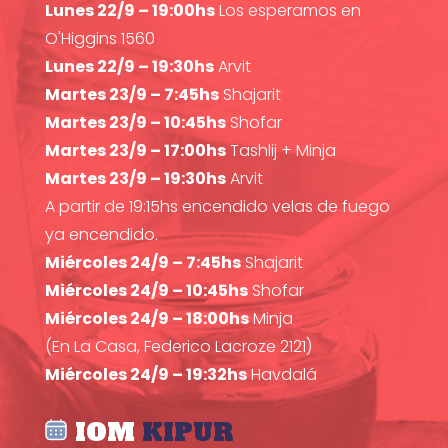
Lunes 22/9 – 19:00hs
Los esperamos en
O'Higgins 1560
Lunes 22/9 – 19:30hs
Arvit
Martes 23/9 – 7:45hs
Shajarit
Martes 23/9 – 10:45hs
Shofar
Martes 23/9 – 17:00hs
Tashlij + Minja
Martes 23/9 – 19:30hs
Arvit
A partir de 19:15hs encendido velas de fuego
ya encendido.
Miércoles 24/9 – 7:45hs
Shajarit
Miércoles 24/9 – 10:45hs
Shofar
Miércoles 24/9 – 18:00hs
Minja
(En La Casa, Federico Lacroze 2121)
Miércoles 24/9 – 19:32hs
Havdalá
IOM
KIPUR