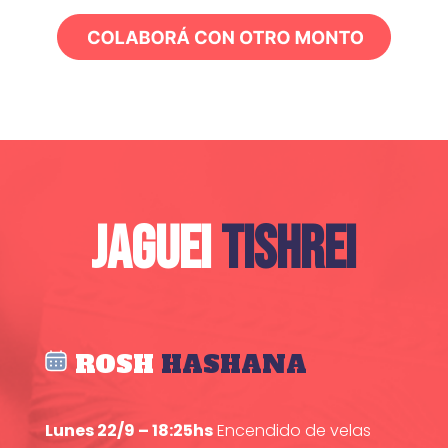
JAGUEI
TISHREI
ROSH
HASHANA
Lunes 22/9 – 18:25hs
Encendido de velas