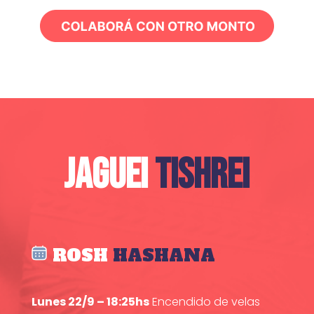
JAGUEI
TISHREI
ROSH
HASHANA
Lunes 22/9 – 18:25hs
Encendido de velas