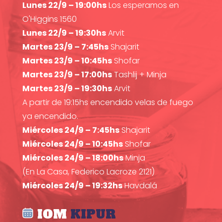
Lunes 22/9 – 19:00hs
Los esperamos en
O'Higgins 1560
Lunes 22/9 – 19:30hs
Arvit
Martes 23/9 – 7:45hs
Shajarit
Martes 23/9 – 10:45hs
Shofar
Martes 23/9 – 17:00hs
Tashlij + Minja
Martes 23/9 – 19:30hs
Arvit
A partir de 19:15hs encendido velas de fuego
ya encendido.
Miércoles 24/9 – 7:45hs
Shajarit
Miércoles 24/9 – 10:45hs
Shofar
Miércoles 24/9 – 18:00hs
Minja
(En La Casa, Federico Lacroze 2121)
Miércoles 24/9 – 19:32hs
Havdalá
IOM
KIPUR