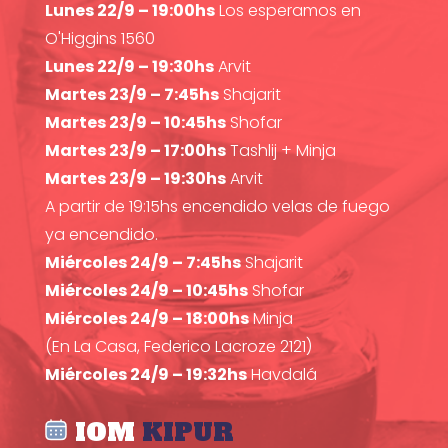
Lunes 22/9 – 19:00hs
Los esperamos en
O'Higgins 1560
Lunes 22/9 – 19:30hs
Arvit
Martes 23/9 – 7:45hs
Shajarit
Martes 23/9 – 10:45hs
Shofar
Martes 23/9 – 17:00hs
Tashlij + Minja
Martes 23/9 – 19:30hs
Arvit
A partir de 19:15hs encendido velas de fuego
ya encendido.
Miércoles 24/9 – 7:45hs
Shajarit
Miércoles 24/9 – 10:45hs
Shofar
Miércoles 24/9 – 18:00hs
Minja
(En La Casa, Federico Lacroze 2121)
Miércoles 24/9 – 19:32hs
Havdalá
IOM
KIPUR