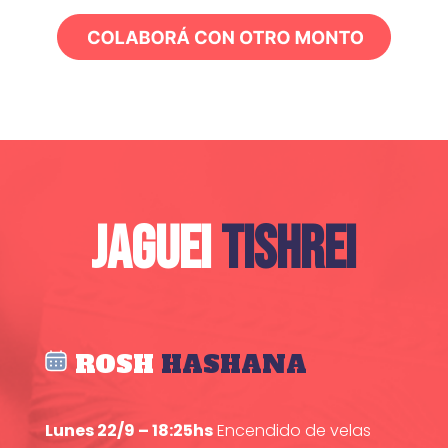
JAGUEI
TISHREI
ROSH
HASHANA
Lunes 22/9 – 18:25hs
Encendido de velas