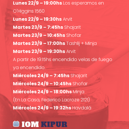
Lunes 22/9 – 19:00hs
Los esperamos en
O'Higgins 1560
Lunes 22/9 – 19:30hs
Arvit
Martes 23/9 – 7:45hs
Shajarit
Martes 23/9 – 10:45hs
Shofar
Martes 23/9 – 17:00hs
Tashlij + Minja
Martes 23/9 – 19:30hs
Arvit
A partir de 19:15hs encendido velas de fuego
ya encendido.
Miércoles 24/9 – 7:45hs
Shajarit
Miércoles 24/9 – 10:45hs
Shofar
Miércoles 24/9 – 18:00hs
Minja
(En La Casa, Federico Lacroze 2121)
Miércoles 24/9 – 19:32hs
Havdalá
IOM
KIPUR