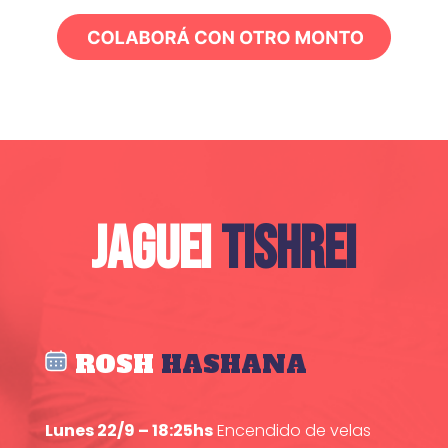
JAGUEI
TISHREI
ROSH
HASHANA
Lunes 22/9 – 18:25hs
Encendido de velas