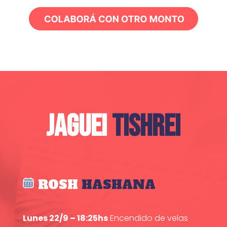
JAGUEI
TISHREI
ROSH
HASHANA
Lunes 22/9 – 18:25hs
Encendido de velas