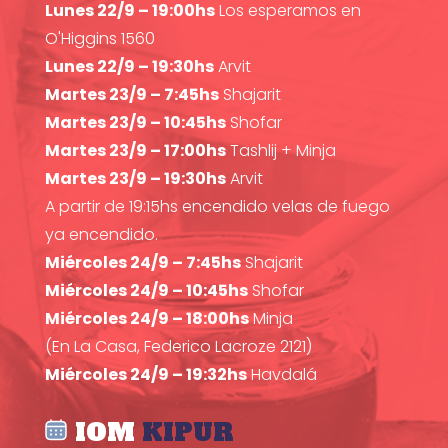
Lunes 22/9 – 19:00hs
Los esperamos en
O'Higgins 1560
Lunes 22/9 – 19:30hs
Arvit
Martes 23/9 – 7:45hs
Shajarit
Martes 23/9 – 10:45hs
Shofar
Martes 23/9 – 17:00hs
Tashlij + Minja
Martes 23/9 – 19:30hs
Arvit
A partir de 19:15hs encendido velas de fuego
ya encendido.
Miércoles 24/9 – 7:45hs
Shajarit
Miércoles 24/9 – 10:45hs
Shofar
Miércoles 24/9 – 18:00hs
Minja
(En La Casa, Federico Lacroze 2121)
Miércoles 24/9 – 19:32hs
Havdalá
IOM
KIPUR