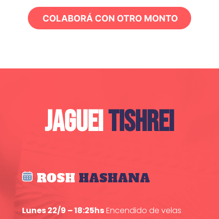
JAGUEI
TISHREI
ROSH
HASHANA
Lunes 22/9 – 18:25hs
Encendido de velas