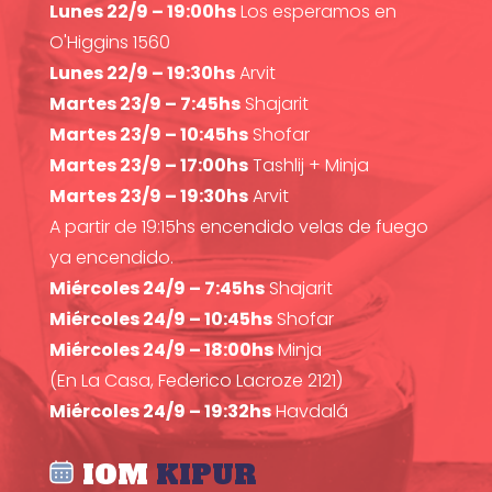
Lunes 22/9 – 19:00hs
Los esperamos en
O'Higgins 1560
Lunes 22/9 – 19:30hs
Arvit
Martes 23/9 – 7:45hs
Shajarit
Martes 23/9 – 10:45hs
Shofar
Martes 23/9 – 17:00hs
Tashlij + Minja
Martes 23/9 – 19:30hs
Arvit
A partir de 19:15hs encendido velas de fuego
ya encendido.
Miércoles 24/9 – 7:45hs
Shajarit
Miércoles 24/9 – 10:45hs
Shofar
Miércoles 24/9 – 18:00hs
Minja
(En La Casa, Federico Lacroze 2121)
Miércoles 24/9 – 19:32hs
Havdalá
IOM
KIPUR