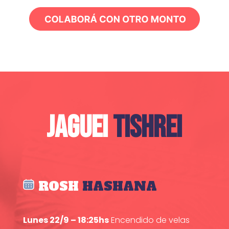
JAGUEI
TISHREI
ROSH
HASHANA
Lunes 22/9 – 18:25hs
Encendido de velas