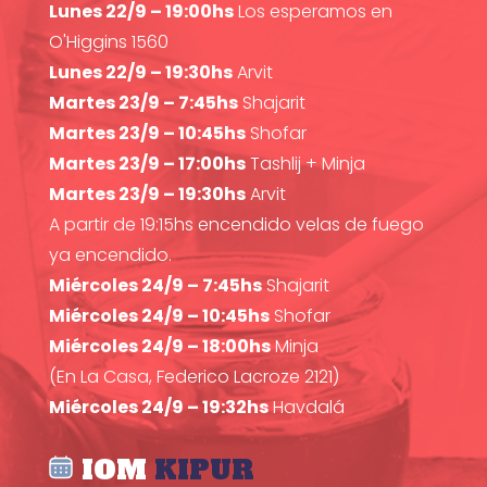
Lunes 22/9 – 19:00hs
Los esperamos en
O'Higgins 1560
Lunes 22/9 – 19:30hs
Arvit
Martes 23/9 – 7:45hs
Shajarit
Martes 23/9 – 10:45hs
Shofar
Martes 23/9 – 17:00hs
Tashlij + Minja
Martes 23/9 – 19:30hs
Arvit
A partir de 19:15hs encendido velas de fuego
ya encendido.
Miércoles 24/9 – 7:45hs
Shajarit
Miércoles 24/9 – 10:45hs
Shofar
Miércoles 24/9 – 18:00hs
Minja
(En La Casa, Federico Lacroze 2121)
Miércoles 24/9 – 19:32hs
Havdalá
IOM
KIPUR