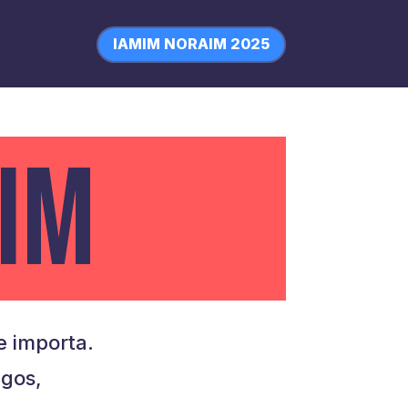
IAMIM NORAIM 2025
IM
 importa.
igos,