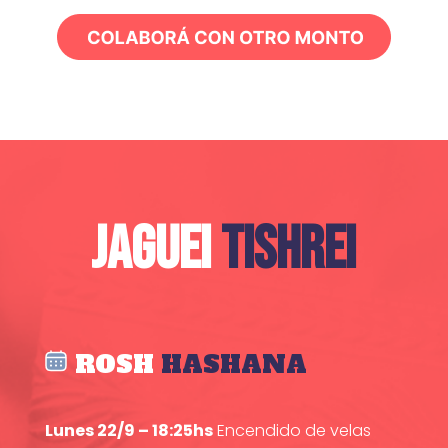
JAGUEI
TISHREI
ROSH
HASHANA
Lunes 22/9 – 18:25hs
Encendido de velas