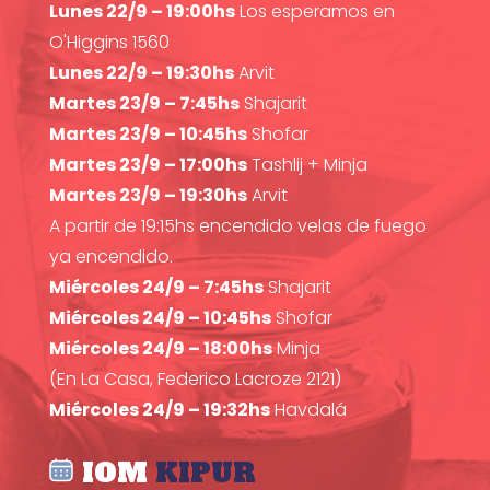
Lunes 22/9 – 19:00hs
Los esperamos en
O'Higgins 1560
Lunes 22/9 – 19:30hs
Arvit
Martes 23/9 – 7:45hs
Shajarit
Martes 23/9 – 10:45hs
Shofar
Martes 23/9 – 17:00hs
Tashlij + Minja
Martes 23/9 – 19:30hs
Arvit
A partir de 19:15hs encendido velas de fuego
ya encendido.
Miércoles 24/9 – 7:45hs
Shajarit
Miércoles 24/9 – 10:45hs
Shofar
Miércoles 24/9 – 18:00hs
Minja
(En La Casa, Federico Lacroze 2121)
Miércoles 24/9 – 19:32hs
Havdalá
IOM
KIPUR