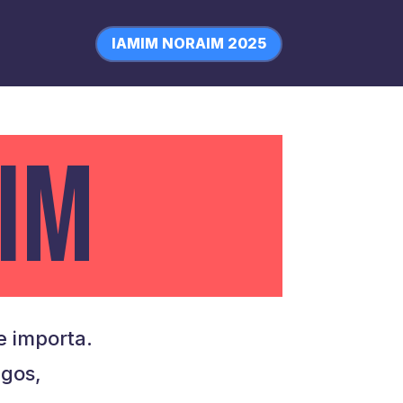
IAMIM NORAIM 2025
IM
 importa.
igos,