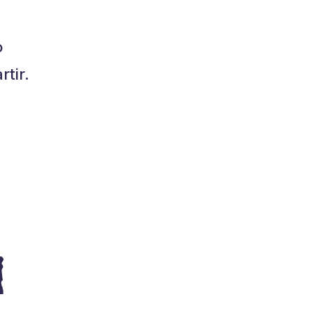
o
tir.