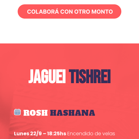
JAGUEI
TISHREI
ROSH
HASHANA
Lunes 22/9 – 18:25hs
Encendido de velas