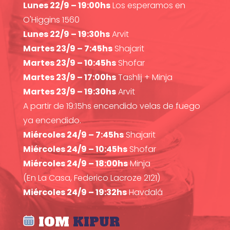
Lunes 22/9 – 19:00hs
Los esperamos en
O'Higgins 1560
Lunes 22/9 – 19:30hs
Arvit
Martes 23/9 – 7:45hs
Shajarit
Martes 23/9 – 10:45hs
Shofar
Martes 23/9 – 17:00hs
Tashlij + Minja
Martes 23/9 – 19:30hs
Arvit
A partir de 19:15hs encendido velas de fuego
ya encendido.
Miércoles 24/9 – 7:45hs
Shajarit
Miércoles 24/9 – 10:45hs
Shofar
Miércoles 24/9 – 18:00hs
Minja
(En La Casa, Federico Lacroze 2121)
Miércoles 24/9 – 19:32hs
Havdalá
IOM
KIPUR