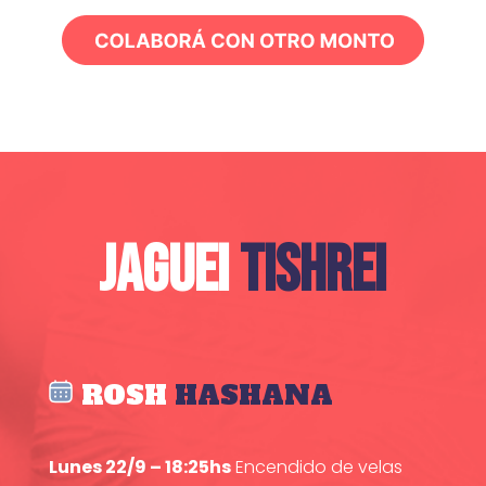
JAGUEI
TISHREI
ROSH
HASHANA
Lunes 22/9 – 18:25hs
Encendido de velas