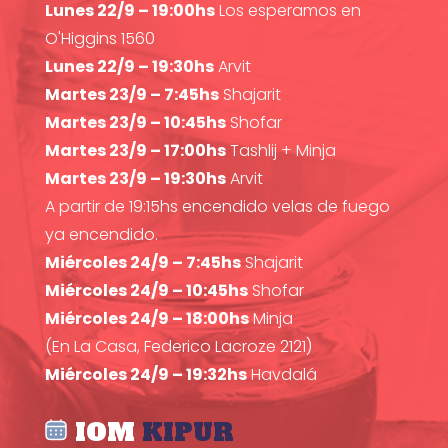
Lunes 22/9 – 19:00hs
Los esperamos en
O'Higgins 1560
Lunes 22/9 – 19:30hs
Arvit
Martes 23/9 – 7:45hs
Shajarit
Martes 23/9 – 10:45hs
Shofar
Martes 23/9 – 17:00hs
Tashlij + Minja
Martes 23/9 – 19:30hs
Arvit
A partir de 19:15hs encendido velas de fuego
ya encendido.
Miércoles 24/9 – 7:45hs
Shajarit
Miércoles 24/9 – 10:45hs
Shofar
Miércoles 24/9 – 18:00hs
Minja
(En La Casa, Federico Lacroze 2121)
Miércoles 24/9 – 19:32hs
Havdalá
IOM
KIPUR