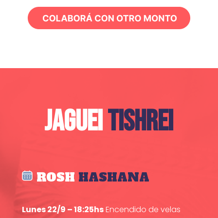
JAGUEI
TISHREI
ROSH
HASHANA
Lunes 22/9 – 18:25hs
Encendido de velas