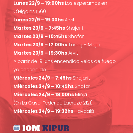
Lunes 22/9 – 19:00hs
Los esperamos en
O'Higgins 1560
Lunes 22/9 – 19:30hs
Arvit
Martes 23/9 – 7:45hs
Shajarit
Martes 23/9 – 10:45hs
Shofar
Martes 23/9 – 17:00hs
Tashlij + Minja
Martes 23/9 – 19:30hs
Arvit
A partir de 19:15hs encendido velas de fuego
ya encendido.
Miércoles 24/9 – 7:45hs
Shajarit
Miércoles 24/9 – 10:45hs
Shofar
Miércoles 24/9 – 18:00hs
Minja
(En La Casa, Federico Lacroze 2121)
Miércoles 24/9 – 19:32hs
Havdalá
IOM
KIPUR