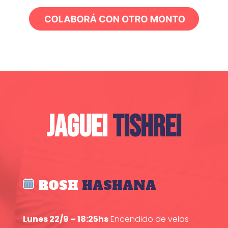
JAGUEI
TISHREI
ROSH
HASHANA
Lunes 22/9 – 18:25hs
Encendido de velas