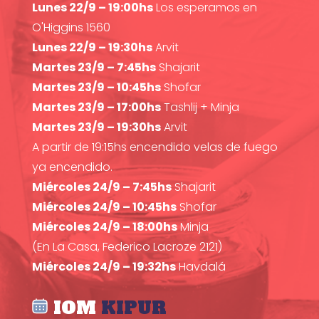
Lunes 22/9 – 19:00hs
Los esperamos en
O'Higgins 1560
Lunes 22/9 – 19:30hs
Arvit
Martes 23/9 – 7:45hs
Shajarit
Martes 23/9 – 10:45hs
Shofar
Martes 23/9 – 17:00hs
Tashlij + Minja
Martes 23/9 – 19:30hs
Arvit
A partir de 19:15hs encendido velas de fuego
ya encendido.
Miércoles 24/9 – 7:45hs
Shajarit
Miércoles 24/9 – 10:45hs
Shofar
Miércoles 24/9 – 18:00hs
Minja
(En La Casa, Federico Lacroze 2121)
Miércoles 24/9 – 19:32hs
Havdalá
IOM
KIPUR